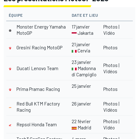
ÉQUIPE
DATE ET LIEU
Monster Energy Yamaha
17 janvier
Photos
|
MotoGP
Jakarta
Vidéo
21 janvier
Gresini Racing MotoGP
Photos
Cervia
23 janvier
Photos
|
Ducati Lenovo Team
Madonna
Vidéos
di Campiglio
25 janvier
Prima Pramac Racing
Photos
Red Bull KTM Factory
26 janvier
Photos
|
Racing
Vidéos
22 février
Photos
|
Repsol Honda Team
Madrid
Vidéo