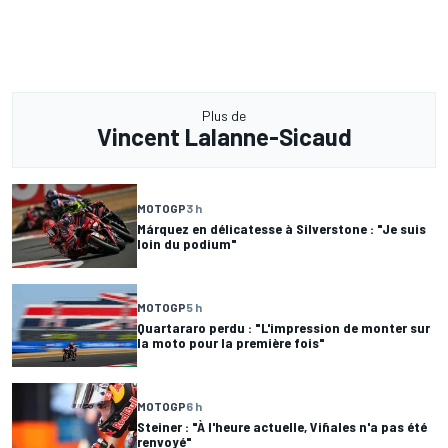
Plus de
Vincent Lalanne-Sicaud
MOTOGP
3 h
Márquez en délicatesse à Silverstone : "Je suis
loin du podium"
MOTOGP
5 h
Quartararo perdu : "L'impression de monter sur
la moto pour la première fois"
MOTOGP
6 h
Steiner : "À l'heure actuelle, Viñales n'a pas été
renvoyé"