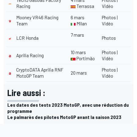
Tech3 GasGas Factory
4 mars
Photos
|
Racing
Terrassa
Vidéo
Mooney VR46 Racing
6 mars
Photos
|
Team
Milan
Vidéo
7 mars
LCR Honda
Photos
10 mars
Photos
|
Aprilia Racing
Portimão
Vidéo
CryptoDATA Aprilia RNF
Photos
|
20 mars
MotoGP Team
Vidéo
Lire aussi :
Les dates des tests 2023 MotoGP, avec une réduction du
programme
Le palmarès des pilotes MotoGP avant la saison 2023