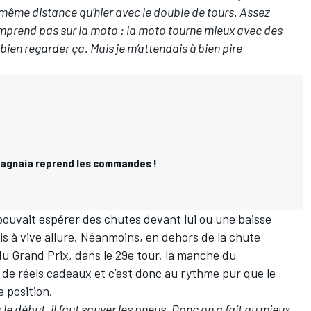
 même distance qu’hier avec le double de tours. Assez
 comprend pas sur la moto : la moto tourne mieux avec des
bien regarder ça. Mais je m’attendais à bien pire
agnaia reprend les commandes !
pouvait espérer des chutes devant lui ou une baisse
tis à vive allure. Néanmoins, en dehors de la chute
u Grand Prix, dans le 29e tour, la manche du
 de réels cadeaux et c’est donc au rythme pur que le
e position.
le début, il faut sauver les pneus. Donc on a fait au mieux.