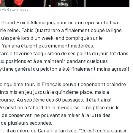
/ via Getty Images
u Grand Prix d’Allemagne, pour ce qui représentait sa
rie reine,
Fabio Quartararo
a finalement coupé la ligne
qu’espéré lors d’un week-end compliqué sur le
ote Yamaha étaient extrêmement modérées.
ro a favorisé l’acquisition de ses points du jour tôt dans
ux positions et à se maintenir pendant quelques
rythme général du peloton a été finalement moins agressif
 cinquième tour, le Français pouvait cependant craindre
oints mis en jeu jusqu’à la quinzième place, mais a
course. Au septième des 30 passages, il était ainsi
12e position à l’abord de la mi-course. Une place que le
de conserver, ne pouvant se mêler à la lutte des
 de plusieurs secondes.
t-il au micro de Canal+ à l’arrivée.
"On est toujours aussi