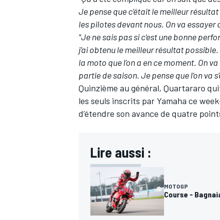
Je pense que c’était le meilleur résultat
les pilotes devant nous. On va essayer 
"Je ne sais pas si c’est une bonne perf
j’ai obtenu le meilleur résultat possibl
AUTRES CHAMPIONNATS
la moto que l’on a en ce moment. On va 
partie de saison. Je pense que l’on va s
Quinzième au général, Quartararo quit
les seuls inscrits par Yamaha ce wee
d’étendre son avance de quatre point
Lire aussi :
MOTOGP
Course - Bagnai