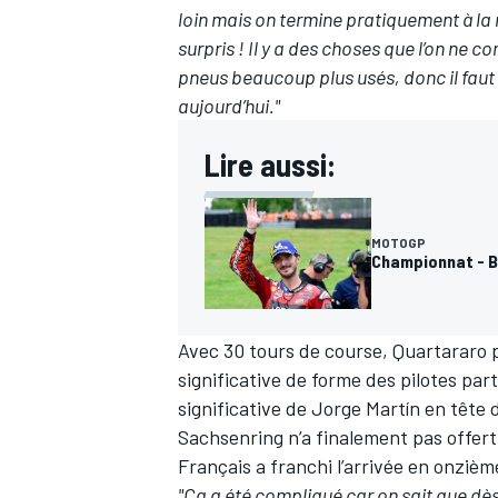
loin mais on termine pratiquement à la
surpris ! Il y a des choses que l’on ne
pneus beaucoup plus usés, donc il faut 
aujourd’hui."
Lire aussi:
MOTOGP
Championnat - B
Avec 30 tours de course, Quartararo 
significative de forme des pilotes par
significative de
Jorge Martín
en tête d
Sachsenring n’a finalement pas offert
Français a franchi l’arrivée en onzièm
"Ça a été compliqué car on sait que dès 