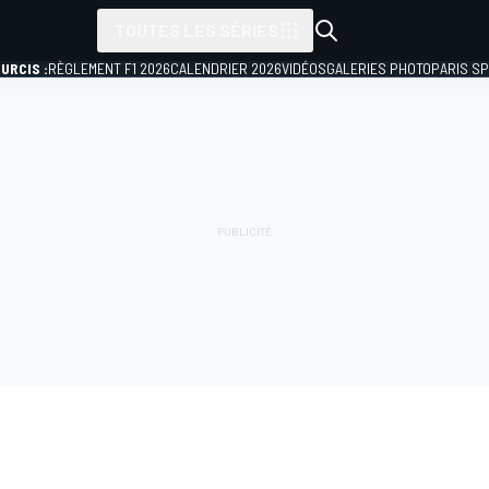
TOUTES LES SÉRIES
URCIS :
RÈGLEMENT F1 2026
CALENDRIER 2026
VIDÉOS
GALERIES PHOTO
PARIS S