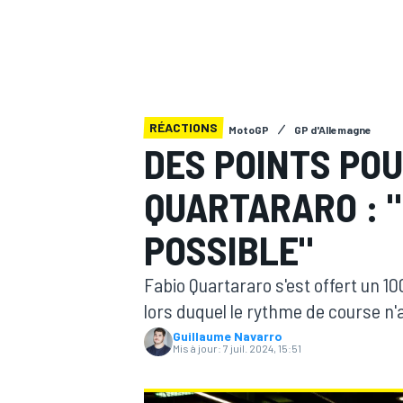
RÉACTIONS
MotoGP
GP d'Allemagne
MOTOGP
DES POINTS POU
QUARTARARO : "
POSSIBLE"
Fabio Quartararo s'est offert un 1
lors duquel le rythme de course n'
Guillaume Navarro
Mis à jour:
7 juil. 2024, 15:51