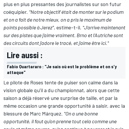
plus en plus pressantes des journalistes sur son futur
coéquipier.
"Notre objectif était de monter sur le podium
et on a fait de notre mieux, on a pris le maximum de
points possible à Jerez",
estime-t-il.
"J'arrive maintenant
sur des pistes que j'aime vraiment. Brno et l'Autriche sont
des circuits dont j'adore le tracé, et j'aime être ici."
Lire aussi :
Fabio Quartararo : "Je sais où est le problème et on s'y
attaque"
Le pilote de Roses tente de puiser son calme dans la
vision globale qu'il a du championnat, alors que cette
saison a déjà réservé une surprise de taille, et par la
même occasion une grande opportunité à saisir, avec la
blessure de
Marc Márquez
.
"On a une bonne
opportunité, il faut qu'on prenne tout cela comme une
seule et même course, qu'on continue à pousser et je suis