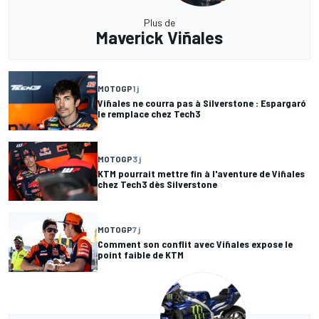
Plus de
Maverick Viñales
MOTOGP
1 j
Viñales ne courra pas à Silverstone : Espargaró
le remplace chez Tech3
MOTOGP
3 j
KTM pourrait mettre fin à l'aventure de Viñales
chez Tech3 dès Silverstone
MOTOGP
7 j
Comment son conflit avec Viñales expose le
point faible de KTM