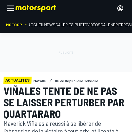
MOTOGP
ACCUEIL
NEWS
GALERIES PHOTO
VIDÉOS
CALENDRIER
RÉS
ACTUALITÉS
MotoGP
GP de République Tchèque
VIÑALES TENTE DE NE PAS
SE LAISSER PERTURBER PAR
QUARTARARO
Maverick Viñales a réussi à se libérer de
l'obsession de la victoire à tout prix, et il tente à