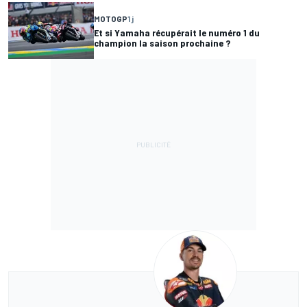
MOTOGP
1 j
Et si Yamaha récupérait le numéro 1 du
champion la saison prochaine ?