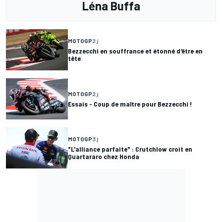
Léna Buffa
MOTOGP
2 j
Bezzecchi en souffrance et étonné d'être en
tête
MOTOGP
2 j
Essais - Coup de maître pour Bezzecchi !
MOTOGP
3 j
"L'alliance parfaite" : Crutchlow croit en
Quartararo chez Honda