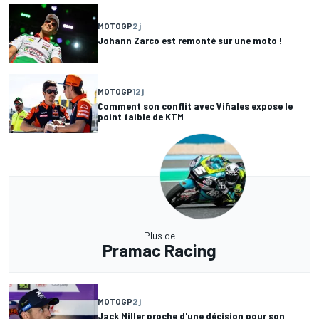
MOTOGP
2 j
Johann Zarco est remonté sur une moto !
MOTOGP
12 j
Comment son conflit avec Viñales expose le
point faible de KTM
Plus de
Pramac Racing
MOTOGP
2 j
Jack Miller proche d'une décision pour son