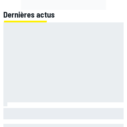
Dernières actus
McLaren a réalisé trop tard l'opportunité offerte par
l'aileron arrière de Ferrari