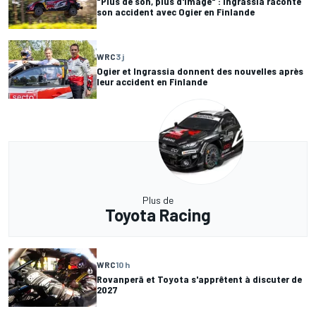
"Plus de son, plus d'image" : Ingrassia raconte
son accident avec Ogier en Finlande
WRC
3 j
Ogier et Ingrassia donnent des nouvelles après
leur accident en Finlande
Plus de
Toyota Racing
WRC
10 h
Rovanperä et Toyota s'apprêtent à discuter de
2027