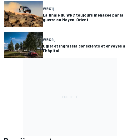
WRC
1 j
La finale du WRC toujours menacée par la
guerre au Moyen-Orient
WRC
4 j
Ogier et Ingrassia conscients et envoyés à
l'hôpital