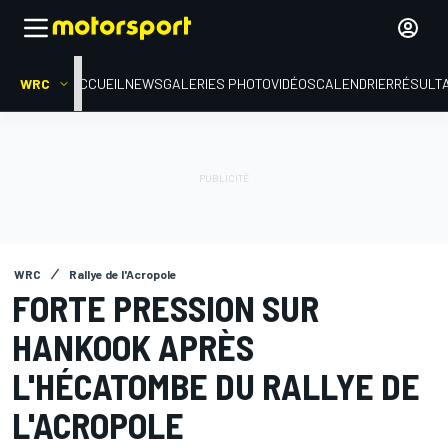
WRC
ACCUEIL
NEWS
GALERIES PHOTO
VIDÉOS
CALENDRIER
RÉSULT
WRC
Rallye de l'Acropole
FORTE PRESSION SUR
HANKOOK APRÈS
L'HÉCATOMBE DU RALLYE DE
L'ACROPOLE