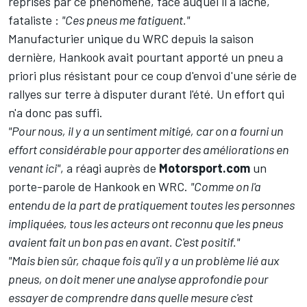
reprises par ce phénomène, face auquel il a lâché,
fataliste
:
"Ces pneus me fatiguent."
Manufacturier unique du WRC depuis la saison
dernière,
Hankook avait pourtant apporté un pneu a
priori plus résistant
pour ce coup d'envoi d'une
série de
rallyes sur terre à disputer durant l'été
. Un effort qui
n'a donc pas suffi.
"Pour nous, il y a un sentiment mitigé, car on a fourni un
effort considérable pour apporter des améliorations en
venant ici"
, a réagi auprès de
Motorsport.com
un
porte-parole de Hankook en WRC.
"Comme on l'a
entendu de la part de pratiquement toutes les personnes
impliquées, tous les acteurs ont reconnu que les pneus
avaient fait un bon pas en avant. C'est positif."
"Mais bien sûr, chaque fois qu'il y a un problème lié aux
pneus, on doit mener une analyse approfondie pour
essayer de comprendre dans quelle mesure c'est