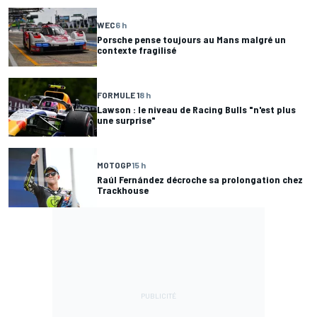
WEC
6 h
Porsche pense toujours au Mans malgré un
contexte fragilisé
FORMULE 1
8 h
Lawson : le niveau de Racing Bulls "n'est plus
une surprise"
MOTOGP
15 h
Raúl Fernández décroche sa prolongation chez
Trackhouse