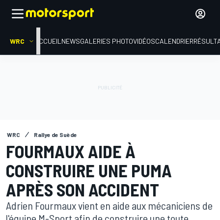
WRC
ACCUEIL
NEWS
GALERIES PHOTO
VIDÉOS
CALENDRIER
RÉSULT
WRC
Rallye de Suède
FOURMAUX AIDE À
CONSTRUIRE UNE PUMA
APRÈS SON ACCIDENT
Adrien Fourmaux vient en aide aux mécaniciens de
l'équipe M-Sport afin de construire une toute