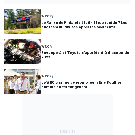
WRC
2 j
Le Rallye de Finlande était-il trop rapide ? Les
pilotes WRC divisés après les accidents
WRC
4 j
Rovanperä et Toyota s'apprêtent à discuter de
2027
WRC
9 j
Le WRC change de promoteur : Éric Boullier
nommé directeur général