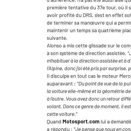
première tentative du 37e tour, où il s
avoir profité du DRS, s'est en effet 
de terminer sa manœuvre qui a permis 
maintenir un temps sa quatrième place
suivante.
Alonso a mis cette glissade sur le c
à son système de direction assistée.
"
m'habituer à la direction assistée et à d
l'Alpine, donc j'ai été pris par surprise,
Il disculpe en tout cas le moteur Merc
auparavant :
"Du point de vue de la pui
la voiture elle-même et la géométrie de
à l'autre. Vous avez donc un retour diff
volant. Dans ce genre de moment, il est 
cette voiture."
Quand
Motosport.com
lui a demandé
a répondu :
"Je pense que nous en conn