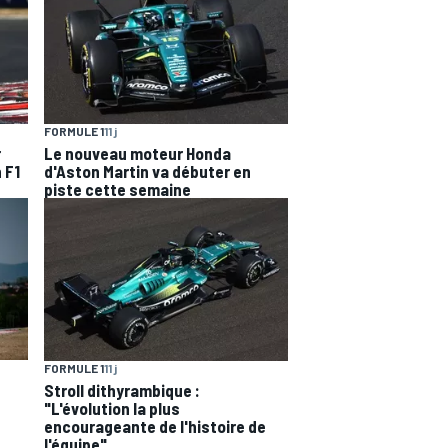
FORMULE 1
11 j
r
Le nouveau moteur Honda
 F1
d'Aston Martin va débuter en
piste cette semaine
FORMULE 1
11 j
Stroll dithyrambique :
"L'évolution la plus
encourageante de l'histoire de
l'équipe"