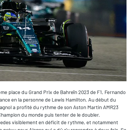
ième place du Grand Prix de Bahreïn 2023 de F1,
Fernando
sance en la personne de
Lewis Hamilton
. Au début du
pagnol a profité du rythme de son
Aston Martin
AMR23
Champion du monde puis tenter de le doubler.
edes
visiblement en déficit de rythme, et notamment
e prévu pour Alonso qui a dû s'y reprendre à deux fois. Sa