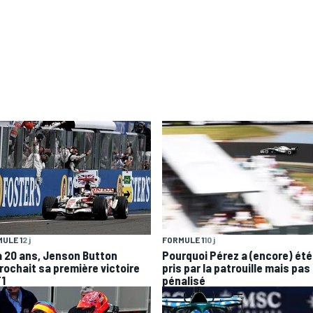
ULE 1
2 j
FORMULE 1
10 j
 a 20 ans, Jenson Button
Pourquoi Pérez a (encore) été
rochait sa première victoire
pris par la patrouille mais pas
F1
pénalisé