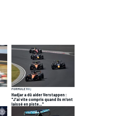
FORMULE 1
10 j
Hadjar a dû aider Verstappen :
"J'ai vite compris quand ils m'ont
laissé en piste..."