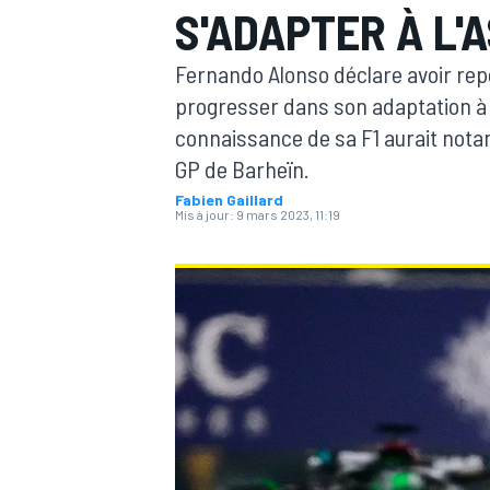
S'ADAPTER À L'
Fernando Alonso déclare avoir rep
progresser dans son adaptation à 
connaissance de sa F1 aurait nota
GP de Barheïn.
MOTOGP
Fabien Gaillard
Mis à jour:
9 mars 2023, 11:19