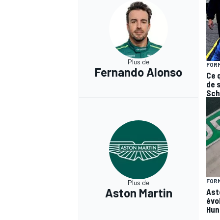
Plus de
FORM
Fernando Alonso
Ce 
de 
Sch
FORM
Plus de
Aston Martin
Ast
évo
Hun