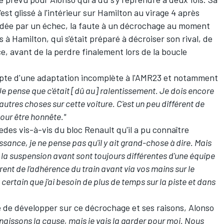
'est glissé à l'intérieur sur Hamilton au virage 4 après
soldée par un échec, la faute à un décrochage au moment
à Hamilton, qui s'était préparé à décroiser son rival, de
, avant de la perdre finalement lors de la boucle
ompte d'une adaptation incomplète à l'AMR23 et notamment
Je pense que c'était [dû au] ralentissement. Je dois encore
'autres choses sur cette voiture. C'est un peu différent de
 pour être honnête."
edes vis-à-vis du bloc Renault qu'il a pu connaître
ssance, je ne pense pas qu'il y ait grand-chose à dire. Mais
 la suspension avant sont toujours différentes d'une équipe
érent de l'adhérence du train avant via vos mains sur le
certain que j'ai besoin de plus de temps sur la piste et dans
 de développer sur ce décrochage et ses raisons, Alonso
aissons la cause, mais je vais la garder pour moi. Nous