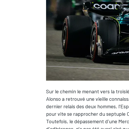
WRC
Sur le chemin le menant vers la trois
Alonso
a retrouvé une vieille connais
WEC
dernier relais des deux hommes, l'Es
pour vite se rapprocher du septuple 
Toutefois, le dépassement d'une
Merc
d'adhérence, n'a pas été aussi aisé qu