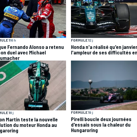
ULE 1
16 h
FORMULE 1
2 j
que Fernando Alonso a retenu
Honda n'a réalisé qu'en janvie
son duel avec Michael
l'ampleur de ses difficultés en
umacher
FORMULE 1
9 j
ULE 1
8 j
Pirelli boucle deux journées
on Martin teste la nouvelle
d'essais sous la chaleur du
lution du moteur Honda au
Hungaroring
garoring