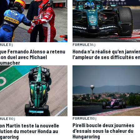
ULE 1
1 j
FORMULE 1
4 j
que Fernando Alonso a retenu
Honda n'a réalisé qu'en janvie
son duel avec Michael
l'ampleur de ses difficultés en
umacher
FORMULE 1
10 j
ULE 1
10 j
Pirelli boucle deux journées
on Martin teste la nouvelle
d'essais sous la chaleur du
lution du moteur Honda au
Hungaroring
garoring