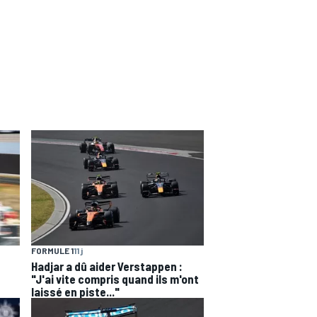
FORMULE 1
11 j
Hadjar a dû aider Verstappen :
"J'ai vite compris quand ils m'ont
laissé en piste..."