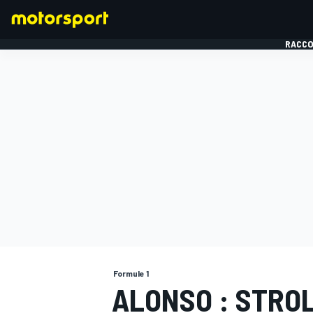
RACCO
FORMULE 1
Formule 1
ALONSO : STRO