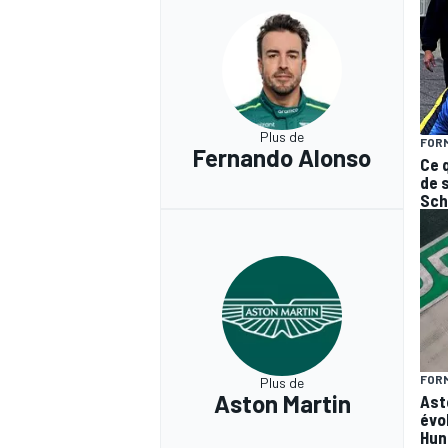
Plus de
FORM
Fernando Alonso
Ce 
de 
Sch
FORM
Plus de
Aston Martin
Ast
évo
Hun