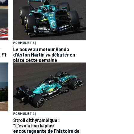
FORMULE 1
13 j
r
Le nouveau moteur Honda
 F1
d'Aston Martin va débuter en
piste cette semaine
FORMULE 1
12 j
Stroll dithyrambique :
"L'évolution la plus
encourageante de l'histoire de