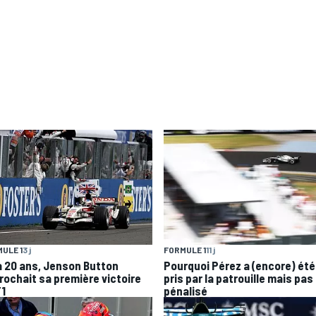
ULE 1
3 j
FORMULE 1
11 j
 a 20 ans, Jenson Button
Pourquoi Pérez a (encore) été
rochait sa première victoire
pris par la patrouille mais pas
F1
pénalisé