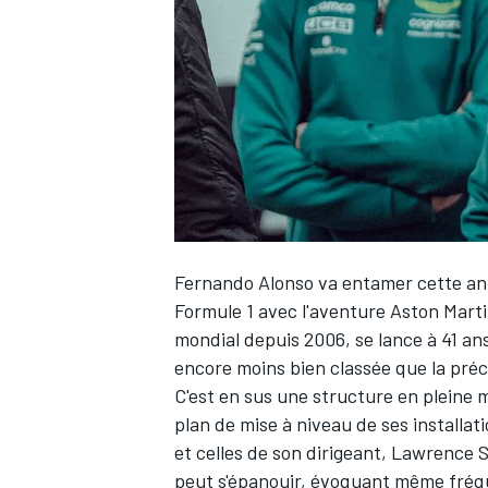
WRC
Fernando Alonso
va entamer cette an
Formule 1 avec l'aventure Aston Martin
mondial depuis 2006, se lance à 41 ans d
encore moins bien classée que la pré
WEC
C'est en sus une structure en pleine m
plan de mise à niveau de ses installat
et celles de son dirigeant, Lawrence St
peut s'épanouir, évoquant même fréque