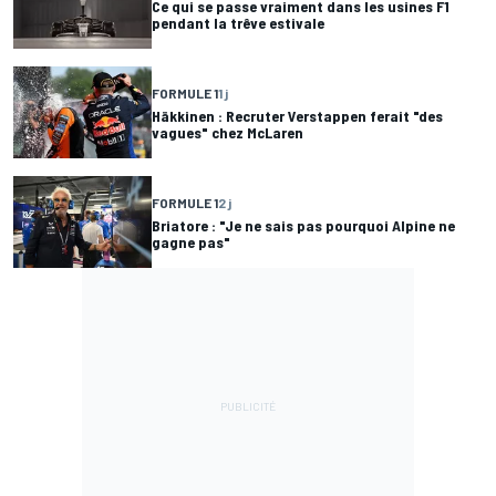
Ce qui se passe vraiment dans les usines F1
pendant la trêve estivale
FORMULE 1
1 j
Häkkinen : Recruter Verstappen ferait "des
vagues" chez McLaren
FORMULE 1
2 j
Briatore : "Je ne sais pas pourquoi Alpine ne
gagne pas"