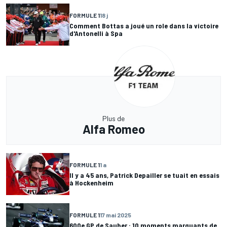
FORMULE 1
18 j
Comment Bottas a joué un role dans la victoire
d'Antonelli à Spa
Plus de
Alfa Romeo
FORMULE 1
1 a
Il y a 45 ans, Patrick Depailler se tuait en essais
à Hockenheim
FORMULE 1
17 mai 2025
600e GP de Sauber : 10 moments marquants de