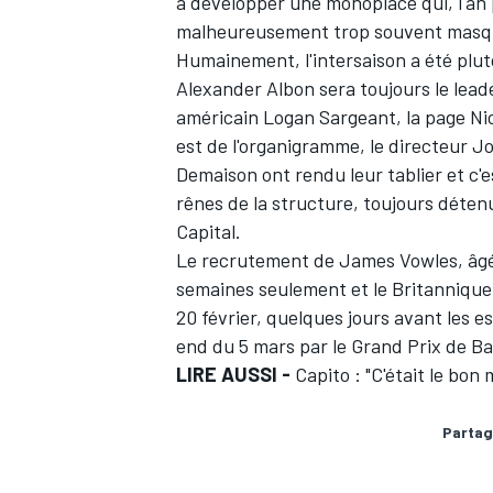
à développer une monoplace qui, l'an 
malheureusement trop souvent masqu
Humainement, l'intersaison a été plut
Alexander Albon
sera toujours le leade
américain
Logan Sargeant
, la page
Ni
est de l'organigramme, le directeur J
Demaison ont rendu leur tablier et c'
rênes de la structure, toujours déten
Capital.
Le recrutement de James Vowles
, âg
semaines seulement et le Britannique 
20 février, quelques jours avant les es
end du 5 mars par le Grand Prix de Ba
LIRE AUSSI -
Capito : "C'était le bon
Partag