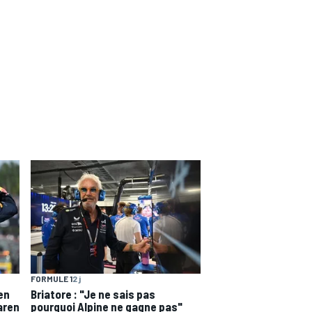
FORMULE 1
2 j
en
Briatore : "Je ne sais pas
aren
pourquoi Alpine ne gagne pas"