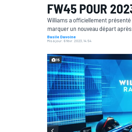
FW45 POUR 202
Williams a officiellement présenté 
marquer un nouveau départ après 
Basile Davoine
Mis à jour:
6 févr. 2023, 14:54
MOTOGP
15