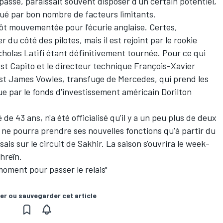
passé, paraissait souvent disposer d'un certain potentiel,
é par bon nombre de facteurs limitants.
ôt mouvementée pour l'écurie anglaise. Certes,
r du côté des pilotes, mais il est rejoint par le rookie
cholas Latifi
étant définitivement tournée. Pour ce qui
ost Capito et le directeur technique François-Xavier
est James Vowles, transfuge de Mercedes, qui prend les
ue par le fonds d'investissement américain Dorilton
é de 43 ans, n'a été officialisé qu'il y a un peu plus de deux
ne pourra prendre ses nouvelles fonctions qu'à partir du
sais sur le circuit de Sakhir. La saison s'ouvrira le week-
hreïn.
 moment pour passer le relais"
er ou sauvegarder cet article