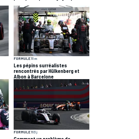
FORMULE 1
1 m
Les pépins surréalistes
rencontrés par Hülkenberg et
Albon à Barcelone
FORMULE 1
13 j
Comment un problème de