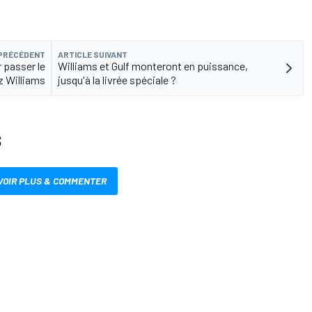
 PRÉCÉDENT
ARTICLE SUIVANT
 passer le
Williams et Gulf monteront en puissance,
ez Williams
jusqu'à la livrée spéciale ?
S
VOIR PLUS & COMMENTER