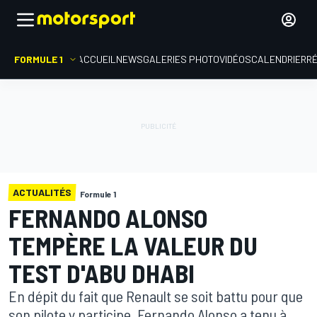
FORMULE 1
ACCUEIL
NEWS
GALERIES PHOTO
VIDÉOS
CALENDRIER
R
ACTUALITÉS
Formule 1
FERNANDO ALONSO
TEMPÈRE LA VALEUR DU
TEST D'ABU DHABI
En dépit du fait que Renault se soit battu pour que
son pilote y participe, Fernando Alonso a tenu à