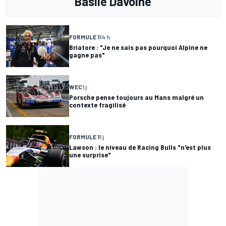
Basile Davoine
FORMULE 1
14 h
Briatore : "Je ne sais pas pourquoi Alpine ne
gagne pas"
WEC
1 j
Porsche pense toujours au Mans malgré un
contexte fragilisé
FORMULE 1
1 j
Lawson : le niveau de Racing Bulls "n'est plus
une surprise"