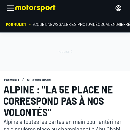
FORMULE 1
ACCUEIL
NEWS
GALERIES PHOTO
VIDÉOS
CALENDRIER
R
Formule 1
GP d'Abu Dhabi
ALPINE : "LA 5E PLACE NE
CORRESPOND PAS À NOS
VOLONTÉS"
Alpine a toutes les cartes en main pour entériner
sa cinquième place au championnat à Abu Dhabi,