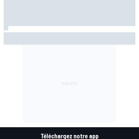
Marc Márquez assume enfin : "Le favori, c'est moi, non ?"
Téléchargez notre app