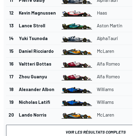
12
Kevin Magnussen
Haas
13
Lance Stroll
Aston Martin
14
Yuki Tsunoda
AlphaTauri
15
Daniel Ricciardo
McLaren
16
Valtteri Bottas
Alfa Romeo
17
Zhou Guanyu
Alfa Romeo
18
Alexander Albon
Williams
19
Nicholas Latifi
Williams
20
Lando Norris
McLaren
VOIR LES RÉSULTATS COMPLETS