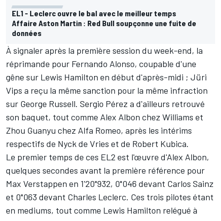
EL1 - Leclerc ouvre le bal avec le meilleur temps
Affaire Aston Martin : Red Bull soupçonne une fuite de
données
À signaler après la première session du week-end, la
réprimande pour
Fernando Alonso
, coupable d'une
gêne sur
Lewis Hamilton
en début d'après-midi ; Jüri
Vips a reçu la même sanction pour la même infraction
sur
George Russell
.
Sergio Pérez
a d'ailleurs retrouvé
son baquet, tout comme Alex Albon chez
Williams
et
Zhou Guanyu
chez
Alfa Romeo
, après les intérims
respectifs de Nyck de Vries et de
Robert Kubica
.
Le premier temps de ces EL2 est l'œuvre d'Alex Albon,
quelques secondes avant la première référence pour
Max Verstappen
en 1'20"932, 0"046 devant Carlos Sainz
et 0"063 devant
Charles Leclerc
. Ces trois pilotes étant
en mediums, tout comme Lewis Hamilton relégué à