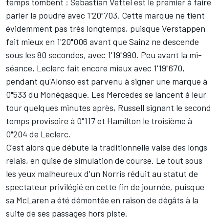
temps tombent :
Sebastian Vettel
est le premier à faire
parler la poudre avec 1'20"703. Cette marque ne tient
évidemment pas très longtemps, puisque Verstappen
fait mieux en 1'20"006 avant que Sainz ne descende
sous les 80 secondes, avec 1'19"990. Peu avant la mi-
séance, Leclerc fait encore mieux avec 1'19"670,
pendant qu'Alonso est parvenu à signer une marque à
0"533 du Monégasque. Les Mercedes se lancent à leur
tour quelques minutes après, Russell signant le second
temps provisoire à 0"117 et Hamilton le troisième à
0"204 de Leclerc.
C'est alors que débute la traditionnelle valse des longs
relais, en guise de simulation de course. Le tout sous
les yeux malheureux d'un Norris réduit au statut de
spectateur privilégié en cette fin de journée, puisque
sa McLaren a été démontée en raison de dégâts à la
suite de ses passages hors piste.