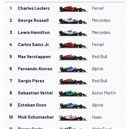
1
Charles Leclerc
Ferrari
2
George Russell
Mercedes
3
Lewis Hamilton
Mercedes
4
Carlos Sainz Jr.
Ferrari
5
Max Verstappen
Red Bull
6
Fernando Alonso
Alpine
7
Sergio Pérez
Red Bull
8
Sebastian Vettel
Aston Martin
9
Esteban Ocon
Alpine
10
Mick Schumacher
Haas
11
Pierre Gasly
AlphaTauri