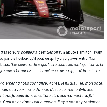
res et leurs ingénieurs, c'est bien pire"
, a ajouté Hamilton, avant
 parfois houleux qu'il peut ou qu'il y a pu y avoir entre
Max
mbiase.
"Les conversations que Max a eues avec son ingénieur au fil
gre, vous n'en parlez jamais, mais vous avez rapporté la moindre
alement à nous connaître. Après, je lui dis : 'Hé, mon pote,
 mais si tu veux me la donner, c'est à ce moment-là que
nt que je sens dans la voiture et, à ces moments-là j'ai
. C'est de ce dont il est question. Il n'y a pas de problèmes,