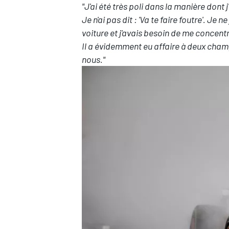
"J'ai été très poli dans la manière dont j'a
Je n'ai pas dit : 'Va te faire foutre'. Je
voiture et j'avais besoin de me concen
Il a évidemment eu affaire à deux champ
nous."