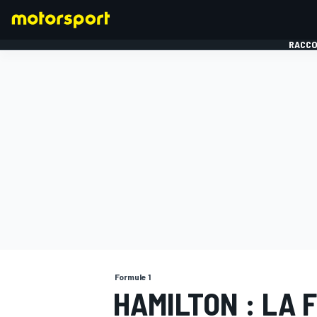
RACCO
FORMULE 1
Formule 1
HAMILTON : LA F