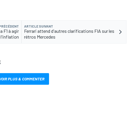
 PRÉCÉDENT
ARTICLE SUIVANT
a F1 à agir
Ferrari attend d'autres clarifications FIA sur les
l'inflation
rétros Mercedes
S
VOIR PLUS & COMMENTER