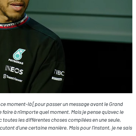
de ce moment-là [pour passer un message avant le Grand
e faire à n'importe quel moment. Mais je pense qu'avec le
c toutes les différentes choses compilées en une seule,
cutant d'une certaine manière. Mais pour l'instant, je ne sais