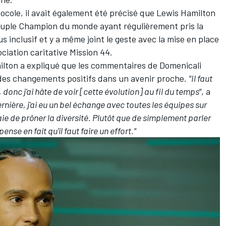
ocole, il avait également été précisé que
Lewis Hamilton
ptuple Champion du monde ayant régulièrement pris la
 inclusif et y a même joint le geste avec la mise en place
ociation caritative Mission 44.
amilton a expliqué que les commentaires de Domenicali
r des changements positifs dans un avenir proche.
"Il faut
onc j'ai hâte de voir [cette évolution] au fil du temps"
, a
rnière, j'ai eu un bel échange avec toutes les équipes sur
aie de prôner la diversité. Plutôt que de simplement parler
ense en fait qu'il faut faire un effort."