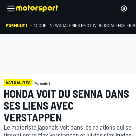
FORMULE 1
ACCUEIL
NEWS
GALERIES PHOTO
VIDÉOS
CALENDRIER
R
ACTUALITÉS
Formule 1
HONDA VOIT DU SENNA DANS
SES LIENS AVEC
VERSTAPPEN
Le motoriste japonais voit dans les relations qui se
tissent entre Max Verstappen et lui des similitudes