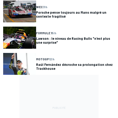
WEC
3 h
Porsche pense toujours au Mans malgré un
contexte fragilisé
FORMULE 1
5 h
Lawson : le niveau de Racing Bulls "n'est plus
une surprise"
MOTOGP
12 h
Raúl Fernández décroche sa prolongation chez
Trackhouse