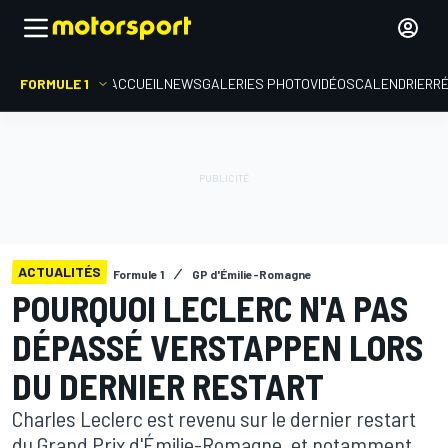
FORMULE 1
ACCUEIL
NEWS
GALERIES PHOTO
VIDÉOS
CALENDRIER
R
ACTUALITÉS
Formule 1
GP d'Émilie-Romagne
POURQUOI LECLERC N'A PAS
DÉPASSÉ VERSTAPPEN LORS
DU DERNIER RESTART
Charles Leclerc est revenu sur le dernier restart
du Grand Prix d'Émilie-Romagne, et notamment