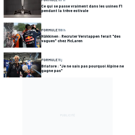
Ce qui se passe vraiment dans les usines F1
pendant la trêve estivale
FORMULE 1
18 h
Häkkinen : Recruter Verstappen ferait "des
vagues" chez McLaren
FORMULE 1
1 j
Briatore : "Je ne sais pas pourquoi Alpine ne
gagne pas"