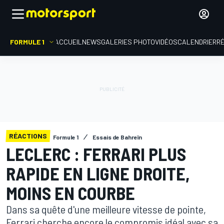
FORMULE 1
ACCUEIL
NEWS
GALERIES PHOTO
VIDÉOS
CALENDRIER
R
RÉACTIONS
Formule 1
Essais de Bahreïn
LECLERC : FERRARI PLUS
RAPIDE EN LIGNE DROITE,
MOINS EN COURBE
Dans sa quête d'une meilleure vitesse de pointe,
Ferrari cherche encore le compromis idéal avec sa