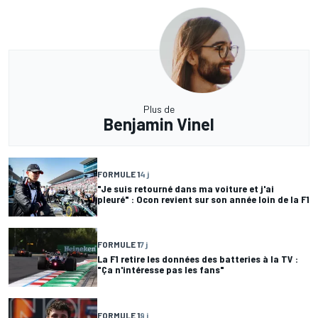
Plus de
Benjamin Vinel
FORMULE 1
4 j
"Je suis retourné dans ma voiture et j'ai
pleuré" : Ocon revient sur son année loin de la F1
FORMULE 1
7 j
La F1 retire les données des batteries à la TV :
"Ça n'intéresse pas les fans"
FORMULE 1
9 j