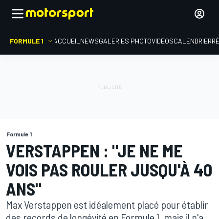
FORMULE 1
ACCUEIL
NEWS
GALERIES PHOTO
VIDÉOS
CALENDRIER
R
Formule 1
VERSTAPPEN : "JE NE ME
VOIS PAS ROULER JUSQU'À 40
ANS"
Max Verstappen est idéalement placé pour établir
des records de longévité en Formule 1, mais il n'a