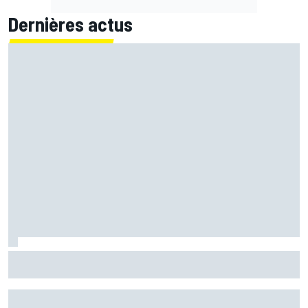
Dernières actus
Bagnaia : "Álex Márquez est devenu le pilote de référence
chez Ducati"