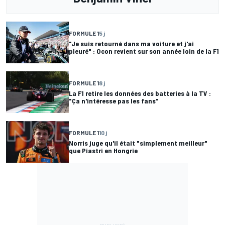
FORMULE 1
5 j
"Je suis retourné dans ma voiture et j'ai
pleuré" : Ocon revient sur son année loin de la F1
FORMULE 1
8 j
La F1 retire les données des batteries à la TV :
"Ça n'intéresse pas les fans"
FORMULE 1
10 j
Norris juge qu'il était "simplement meilleur"
que Piastri en Hongrie