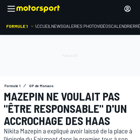
FORMULE 1
ACCUEIL
NEWS
GALERIES PHOTO
VIDÉOS
CALENDRIER
R
Formule 1
GP de Monaco
MAZEPIN NE VOULAIT PAS
"ÊTRE RESPONSABLE" D'UN
ACCROCHAGE DES HAAS
Nikita Mazepin a expliqué avoir laissé de la place à
l'épingle du Fairmont dans le premier tour à son