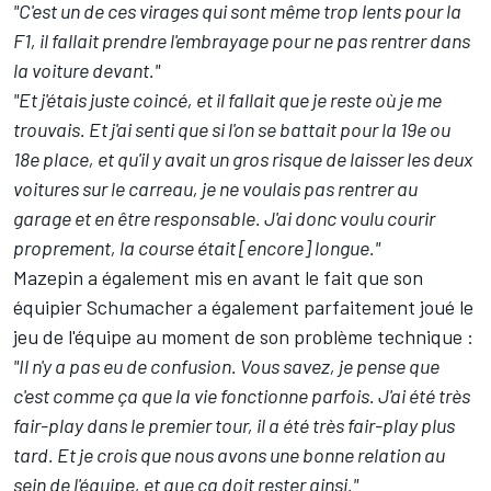
"C'est un de ces virages qui sont même trop lents pour la
F1, il fallait prendre l'embrayage pour ne pas rentrer dans
la voiture devant."
"Et j'étais juste coincé, et il fallait que je reste où je me
trouvais. Et j'ai senti que si l'on se battait pour la 19e ou
18e place, et qu'il y avait un gros risque de laisser les deux
voitures sur le carreau, je ne voulais pas rentrer au
garage et en être responsable. J'ai donc voulu courir
proprement, la course était [encore] longue."
Mazepin a également mis en avant le fait que son
équipier Schumacher a également parfaitement joué le
jeu de l'équipe au moment de son problème technique :
"Il n'y a pas eu de confusion. Vous savez, je pense que
c'est comme ça que la vie fonctionne parfois. J'ai été très
fair-play dans le premier tour, il a été très fair-play plus
tard. Et je crois que nous avons une bonne relation au
sein de l'équipe, et que ça doit rester ainsi."