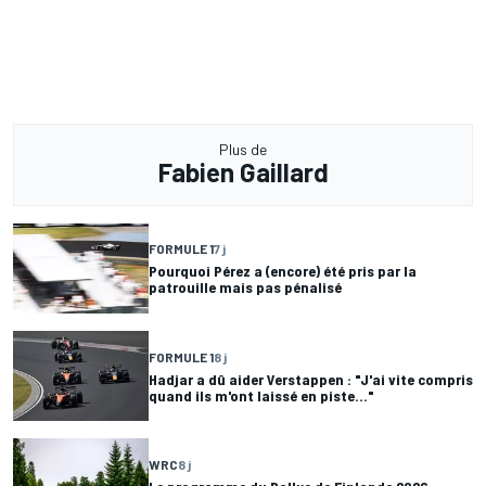
Plus de
Fabien Gaillard
FORMULE 1
7 j
Pourquoi Pérez a (encore) été pris par la
patrouille mais pas pénalisé
FORMULE 1
8 j
Hadjar a dû aider Verstappen : "J'ai vite compris
quand ils m'ont laissé en piste..."
WRC
8 j