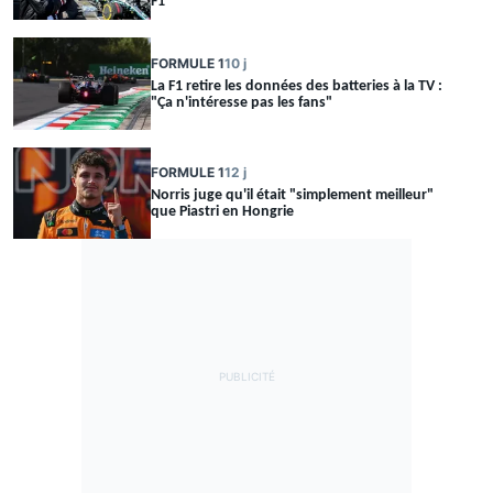
F1
FORMULE 1
10 j
La F1 retire les données des batteries à la TV :
"Ça n'intéresse pas les fans"
FORMULE 1
12 j
Norris juge qu'il était "simplement meilleur"
que Piastri en Hongrie