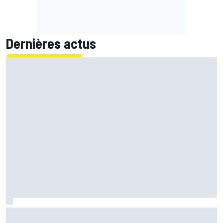
Dernières actus
Zarco espère revenir à Misano : "C'est optimiste mais
faisable"