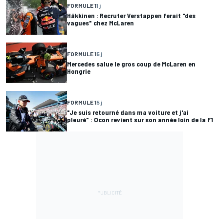
FORMULE 1
1 j
Häkkinen : Recruter Verstappen ferait "des
vagues" chez McLaren
FORMULE 1
5 j
Mercedes salue le gros coup de McLaren en
Hongrie
FORMULE 1
5 j
"Je suis retourné dans ma voiture et j'ai
pleuré" : Ocon revient sur son année loin de la F1