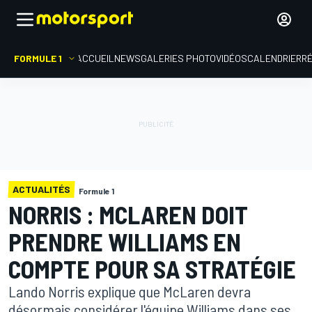
FORMULE 1
ACCUEIL
NEWS
GALERIES PHOTO
VIDÉOS
CALENDRIER
R
ACTUALITÉS
Formule 1
NORRIS : MCLAREN DOIT
PRENDRE WILLIAMS EN
COMPTE POUR SA STRATÉGIE
Lando Norris explique que McLaren devra
désormais considérer l'équipe Williams dans ses