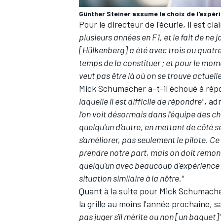
Günther Steiner assume le choix de l'expér
Pour le directeur de l'écurie, il est 
plusieurs années en F1, et le fait de ne
[Hülkenberg] a été avec trois ou quatre
AUTRES CHAMPIONNATS
temps de la constituer ; et pour le mome
veut pas être là où on se trouve actuell
Mick Schumacher a-t-il échoué à rép
laquelle il est difficile de répondre"
, ad
l'on voit désormais dans l'équipe des cho
quelqu'un d'autre, en mettant de côté se
s'améliorer, pas seulement le pilote. Ce
prendre notre part, mais on doit remonte
quelqu'un avec beaucoup d'expérience et
situation similaire à la nôtre."
Quant à la suite pour Mick Schumache
la grille au moins l'année prochaine,
pas juger s'il mérite ou non [un baquet]