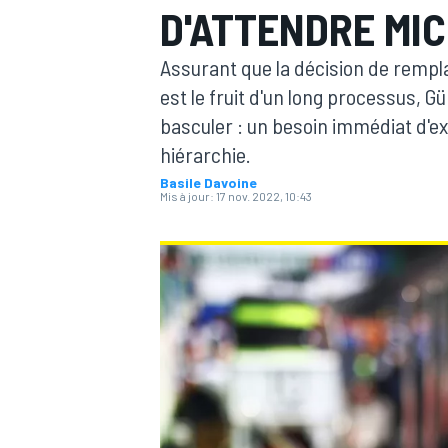
D'ATTENDRE MI
Assurant que la décision de remp
est le fruit d'un long processus, Gün
basculer : un besoin immédiat d'e
hiérarchie.
MOTOGP
Basile Davoine
Mis à jour:
17 nov. 2022, 10:43