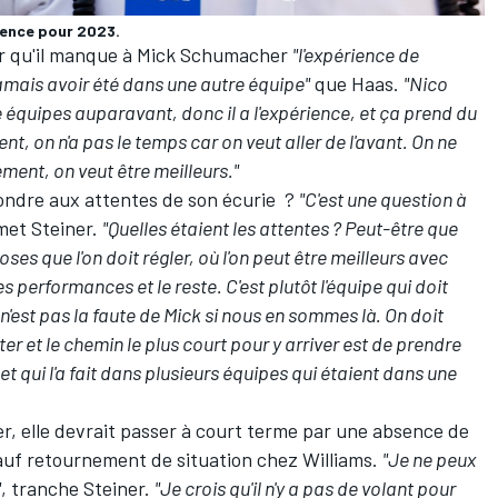
ience pour 2023.
clair qu'il manque à Mick Schumacher
"l'expérience de
 jamais avoir été dans une autre équipe"
que Haas.
"Nico
 équipes auparavant, donc il a l'expérience, et ça prend du
nt, on n'a pas le temps car on veut aller de l'avant. On ne
ement, on veut être meilleurs."
ondre aux attentes de son écurie ?
"C'est une question à
met Steiner.
"Quelles étaient les attentes ? Peut-être que
ses que l'on doit régler, où l'on peut être meilleurs avec
s performances et le reste. C'est plutôt l'équipe qui doit
 n'est pas la faute de Mick si nous en sommes là. On doit
r et le chemin le plus court pour y arriver est de prendre
 qui l'a fait dans plusieurs équipes qui étaient dans une
r, elle devrait passer à court terme par une absence de
 sauf retournement de situation chez
Williams
.
"Je ne peux
"
, tranche Steiner.
"Je crois qu'il n'y a pas de volant pour