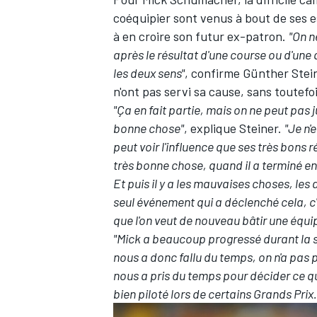
coéquipier sont venus à bout de ses e
à en croire son futur ex-patron.
"On n
après le résultat d'une course ou d'une q
les deux sens"
, confirme Günther Stei
n'ont pas servi sa cause, sans toutefo
"Ça en fait partie, mais on ne peut pas jus
bonne chose"
, explique Steiner.
"Je n'
peut voir l'influence que ses très bons rés
très bonne chose, quand il a terminé en 
Et puis il y a les mauvaises choses, les
seul événement qui a déclenché cela, c'
que l'on veut de nouveau bâtir une équi
"Mick a beaucoup progressé durant la sais
nous a donc fallu du temps, on n'a pas 
nous a pris du temps pour décider ce qui 
bien piloté lors de certains Grands Prix.