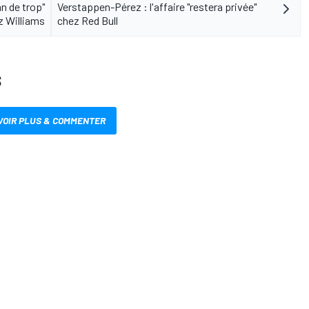
an de trop"
Verstappen-Pérez : l'affaire "restera privée"
z Williams
chez Red Bull
S
VOIR PLUS & COMMENTER