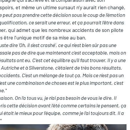
spoirs, et même un ultime sursaut n'y aurait rien changé,
e peut pas prendre cette décision sous le coup de l'émotion
ualification, ce serait une erreur, et ça pourrait l'être dans
ner, qui admet que les nombreux accidents de son pilote
is être l'unique motif de sa mise au ban.
te dire 'Oh, il s'est crashé', ce qui n'est bien sûr pas une
essaie pas de dire que maintenant c'est acceptable, mais on
ultats ont eu. C'est cet équilibre qu'il faut trouver. Il y a une
Autriche et à Silverstone, c'étaient de très bons résultats.
 accidents. C'est un mélange de tout ça. Mais ce n'est pas un
est une combinaison de choses est le plus important, c'est
pe."
on. On l'a tous vu, je n'ai pas besoin de vous le dire. Il
pris cette décision avant l'été comme certains le pensent, ça
était le mieux pour l'équipe, comme je l'ai toujours dit. Il a
"