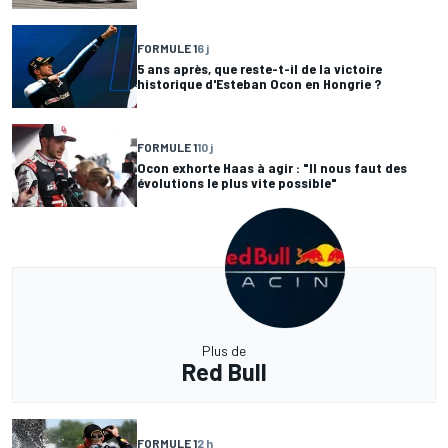
FORMULE 1
6 j
5 ans après, que reste-t-il de la victoire
historique d'Esteban Ocon en Hongrie ?
FORMULE 1
10 j
Ocon exhorte Haas à agir : "Il nous faut des
évolutions le plus vite possible"
Plus de
Red Bull
FORMULE 1
2 h