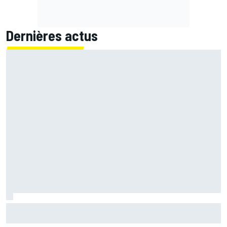
Dernières actus
Márquez reste dans le doute avec son épaule