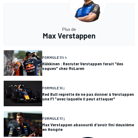
Plus de
Max Verstappen
FORMULE 1
19 h
Häkkinen : Recruter Verstappen ferait "des
vagues" chez McLaren
FORMULE 1
6 j
Red Bull regrette de ne pas donner à Verstappen
une F1 "avec laquelle il peut attaquer"
FORMULE 1
11 j
Max Verstappen abasourdi d'avoir fini deuxième
en Hongrie