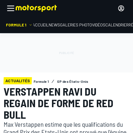
FORMULE 1
ACCUEIL
NEWS
GALERIES PHOTO
VIDÉOS
CALENDRIER
R
ACTUALITÉS
Formule 1
GP des États-Unis
VERSTAPPEN RAVI DU
REGAIN DE FORME DE RED
BULL
Max Verstappen estime que les qualifications du
Grand Prix des Etats-Unis ont prouvé que l'équipe