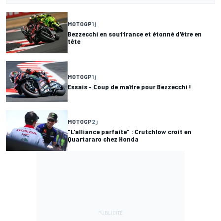
MOTOGP
1 j
Bezzecchi en souffrance et étonné d'être en
tête
MOTOGP
1 j
Essais - Coup de maître pour Bezzecchi !
MOTOGP
2 j
"L'alliance parfaite" : Crutchlow croit en
Quartararo chez Honda