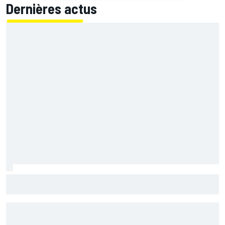
Dernières actus
Martín reconnaît une erreur au départ : "J'ai été trop
optimiste"