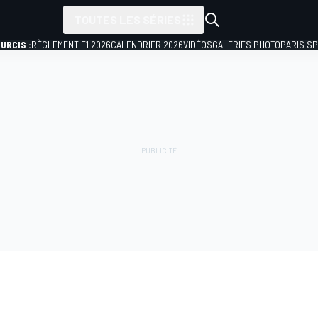
TOUTES LES SÉRIES
URCIS :
RÈGLEMENT F1 2026
CALENDRIER 2026
VIDÉOS
GALERIES PHOTO
PARIS S