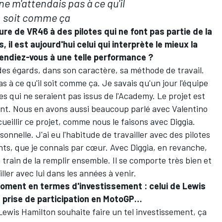
ne m'attendais pas à ce qu'il
soit comme ça
ure de VR46 à des pilotes qui ne font pas partie de la
l est aujourd'hui celui qui interprète le mieux la
tendiez-vous à une telle performance ?
 des égards, dans son caractère, sa méthode de travail.
s à ce qu'il soit comme ça. Je savais qu'un jour l'équipe
tes qui ne seraient pas issus de l'Academy. Le projet est
avant. Nous en avons aussi beaucoup parlé avec Valentino
ueillir ce projet, comme nous le faisons avec Diggia.
onnelle. J'ai eu l'habitude de travailler avec des pilotes
ants, que je connais par cœur. Avec Diggia, en revanche,
n train de la remplir ensemble. Il se comporte très bien et
ller avec lui dans les années à venir.
oment en termes d'investissement : celui de Lewis
ne prise de participation en MotoGP…
ewis Hamilton souhaite faire un tel investissement, ça