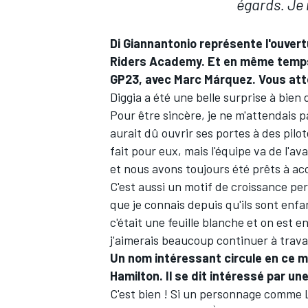
égards. Je 
Di Giannantonio représente l'ouvert
Riders Academy. Et en même temps, i
GP23, avec
Marc Márquez
. Vous at
AUTRES CHAMPIONNATS
Diggia a été une belle surprise à bien
Pour être sincère, je ne m'attendais pa
aurait dû ouvrir ses portes à des pilo
fait pour eux, mais l'équipe va de l'
et nous avons toujours été prêts à acc
C'est aussi un motif de croissance pers
que je connais depuis qu'ils sont enf
c'était une feuille blanche et on est e
j'aimerais beaucoup continuer à travai
Un nom intéressant circule en ce m
Hamilton. Il se dit intéressé par u
C'est bien ! Si un personnage comme L