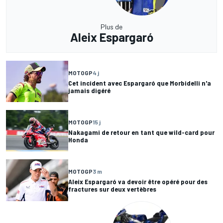
Plus de
Aleix Espargaró
MOTOGP
4 j
Cet incident avec Espargaró que Morbidelli n'a
jamais digéré
MOTOGP
15 j
Nakagami de retour en tant que wild-card pour
Honda
MOTOGP
3 m
Aleix Espargaró va devoir être opéré pour des
fractures sur deux vertèbres