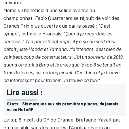
suivante.
Même s'il bénéficie d'une solide avance au
championnat,
Fabio Quartararo
se réjouit de voir des
Grands Prix plus ouverts que par le passé :
"C'est
sympa"
, estime le Français.
"Quand je regardais les
courses il n'y a pas si longtemps, il y a six ou sept ans,
c'était juste Honda et Yamaha. Maintenant, c'est bien de
voir beaucoup de constructeurs. J'ai un souvenir de 2019,
quand on était à Brno et je crois que le top 6 se tenait en
trois dixièmes, sur un long circuit. C'est bien et je trouve
ça intéressant pour l'avenir. Je trouve ça fun."
Lire aussi :
Stats - Six marques aux six premières places, du jamais-
vu en MotoGP
Le top 6 inédit du GP de Grande-Bretagne n'avait pas
été possible sans les progrès d'Aprilia, revenu au