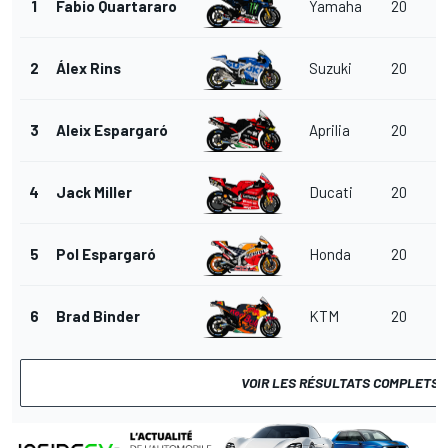
1
Fabio Quartararo
Yamaha
20
4
2
Álex Rins
Suzuki
20
4
3
Aleix Espargaró
Aprilia
20
4
4
Jack Miller
Ducati
20
4
5
Pol Espargaró
Honda
20
4
6
Brad Binder
KTM
20
4
VOIR LES RÉSULTATS COMPLETS