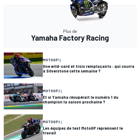
Plus de
Yamaha Factory Racing
MOTOGP
1 j
Une wild-card et trois remplaçants : qui courra
à Silverstone cette semaine ?
MOTOGP
2 j
Et si Yamaha récupérait le numéro 1 du
champion la saison prochaine ?
MOTOGP
9 j
Les équipes de test MotoGP reprennent le
travail