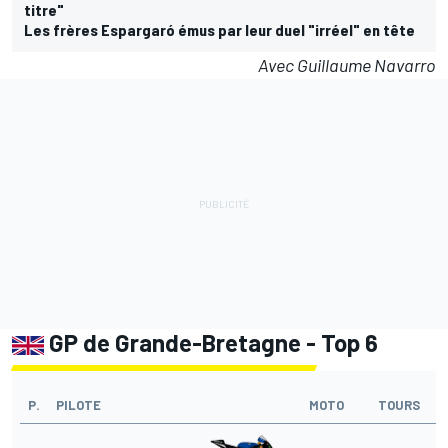
titre"
Les frères Espargaró émus par leur duel "irréel" en tête
Avec Guillaume Navarro
GP de Grande-Bretagne - Top 6
P.
PILOTE
MOTO
TOURS
T