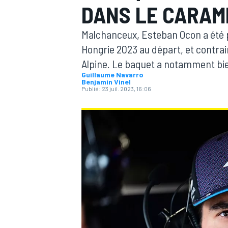
DANS LE CARAM
Malchanceux, Esteban Ocon a été pr
Hongrie 2023 au départ, et contrai
Alpine. Le baquet a notamment bie
Guillaume Navarro
MOTOGP
Benjamin Vinel
Publié:
23 juil. 2023, 16:06