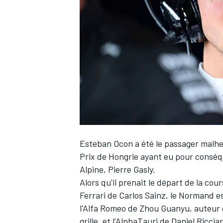
WRC
Esteban Ocon
a été le passager malh
Prix de Hongrie ayant eu pour conséq
Alpine
,
Pierre Gasly
.
WEC
Alors qu'il prenait le départ de la cou
Ferrari
de
Carlos Sainz
, le Normand e
l'
Alfa Romeo
de
Zhou Guanyu
, auteur
grille, et l'
AlphaTauri
de
Daniel Riccia