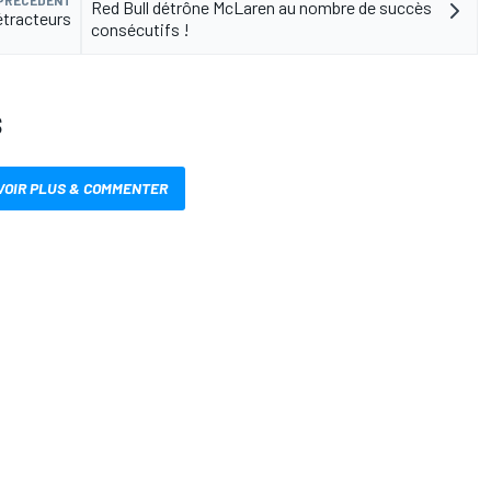
Red Bull détrône McLaren au nombre de succès
étracteurs
consécutifs !
S
VOIR PLUS & COMMENTER