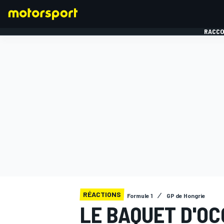
RACCO
FORMULE 1
RÉACTIONS
Formule 1
GP de Hongrie
LE BAQUET D'OC