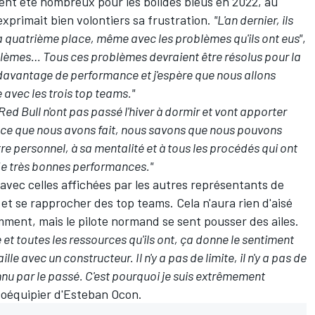
ent été nombreux pour les bolides bleus en 2022, au
exprimait bien volontiers sa frustration.
"L'an dernier, ils
 quatrième place, même avec les problèmes qu'ils ont eus"
,
blèmes… Tous ces problèmes devraient être résolus pour la
davantage de performance et j'espère que nous allons
avec les trois top teams."
Red Bull n'ont pas passé l'hiver à dormir et vont apporter
 ce que nous avons fait, nous savons que nous pouvons
otre personnel, à sa mentalité et à tous les procédés qui ont
 de très bonnes performances."
avec celles affichées par les autres représentants de
e et se rapprocher des top teams. Cela n'aura rien d'aisé
ment, mais le pilote normand se sent pousser des ailes.
e et toutes les ressources qu'ils ont, ça donne le sentiment
le avec un constructeur. Il n'y a pas de limite, il n'y a pas de
nnu par le passé. C'est pourquoi je suis extrêmement
oéquipier d'
Esteban Ocon
.