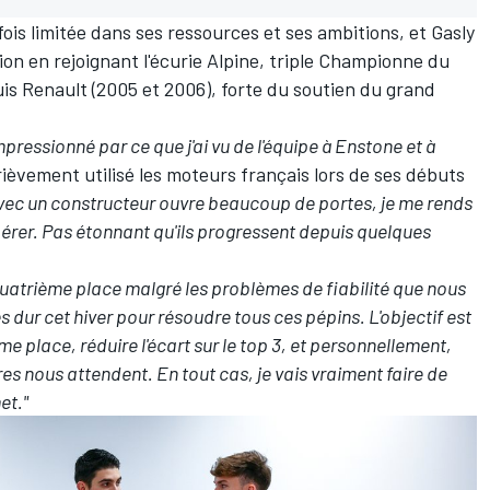
ois limitée dans ses ressources et ses ambitions, et Gasly
on en rejoignant l'écurie
Alpine
, triple Championne du
is Renault (2005 et 2006), forte du soutien du grand
pressionné par ce que j'ai vu de l'équipe à Enstone et à
brièvement utilisé les moteurs français lors de ses débuts
avec un constructeur ouvre beaucoup de portes, je me rends
libérer. Pas étonnant qu'ils progressent depuis quelques
la quatrième place malgré les problèmes de fiabilité que nous
rès dur cet hiver pour résoudre tous ces pépins. L'objectif est
me place, réduire l'écart sur le top 3, et personnellement,
es nous attendent. En tout cas, je vais vraiment faire de
et."