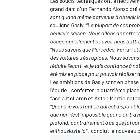
Les soucis techniques ont effectivem
grand dam d'un
Fernando Alonso
qui 
sont quand même parvenus à obtenir la
souligne Gasly.
"La plupart de ces pro
nouvelle saison. Nous allons apporter 
AUTRES CHAMPIONNATS
occasionnellement pouvoir nous battre 
"Nous savons que
Mercedes
,
Ferrari
et 
des voitures très rapides. Nous savons
réduire l'écart, et je fais confiance à n
été mis en place pour pouvoir réaliser
Les ambitions de Gasly sont en phase 
l'écurie : conforter la quatrième plac
face à
McLaren
et
Aston Martin
notam
"Quand je vois tout ce qui est disponibl
que rien n'est impossible quand on travail
plafond, contrairement à ce que j'ai co
enthousiaste ici"
, conclut le nouveau c