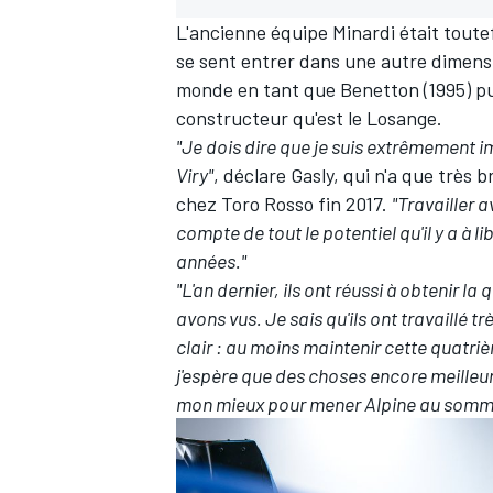
L'ancienne équipe Minardi était toutef
se sent entrer dans une autre dimensi
monde en tant que Benetton (1995) pu
constructeur qu'est le Losange.
"Je dois dire que je suis extrêmement im
Viry"
, déclare Gasly, qui n'a que très 
chez Toro Rosso fin 2017.
"Travailler 
compte de tout le potentiel qu'il y a à 
années."
"L'an dernier, ils ont réussi à obtenir 
avons vus. Je sais qu'ils ont travaillé t
clair : au moins maintenir cette quatriè
j'espère que des choses encore meilleur
mon mieux pour mener Alpine au somm