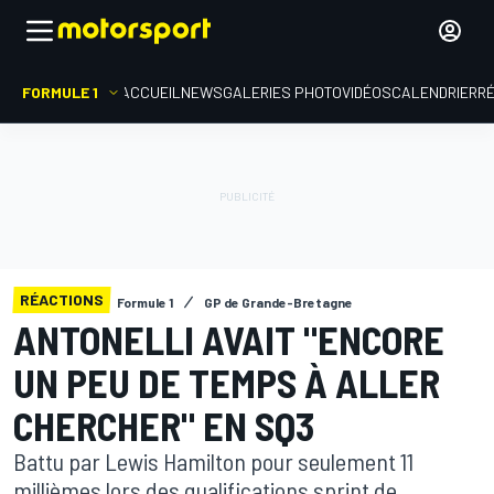
FORMULE 1
ACCUEIL
NEWS
GALERIES PHOTO
VIDÉOS
CALENDRIER
R
RÉACTIONS
Formule 1
GP de Grande-Bretagne
ANTONELLI AVAIT "ENCORE
UN PEU DE TEMPS À ALLER
CHERCHER" EN SQ3
Battu par Lewis Hamilton pour seulement 11
millièmes lors des qualifications sprint de