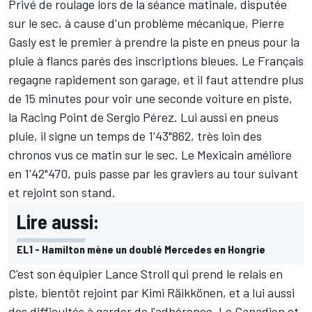
Privé de roulage lors de la séance matinale, disputée
sur le sec, à cause d'un problème mécanique,
Pierre
Gasly
est le premier à prendre la piste en pneus pour la
pluie à flancs parés des inscriptions bleues. Le Français
regagne rapidement son garage, et il faut attendre plus
de 15 minutes pour voir une seconde voiture en piste,
la Racing Point de
Sergio Pérez
. Lui aussi en pneus
pluie, il signe un temps de 1'43"862, très loin des
chronos vus ce matin sur le sec. Le Mexicain améliore
en 1'42"470, puis passe par les graviers au tour suivant
et rejoint son stand.
Lire aussi:
EL1 - Hamilton mène un doublé Mercedes en Hongrie
C'est son équipier
Lance Stroll
qui prend le relais en
piste, bientôt rejoint par
Kimi Räikkönen
, et a lui aussi
des difficultés à garder de l'adhérence. Le Canadien et