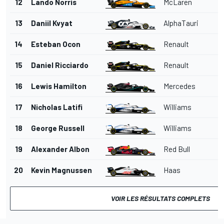
12
Lando Norris
McLaren
13
Daniil Kvyat
AlphaTauri
14
Esteban Ocon
Renault
15
Daniel Ricciardo
Renault
16
Lewis Hamilton
Mercedes
17
Nicholas Latifi
Williams
18
George Russell
Williams
19
Alexander Albon
Red Bull
20
Kevin Magnussen
Haas
VOIR LES RÉSULTATS COMPLETS