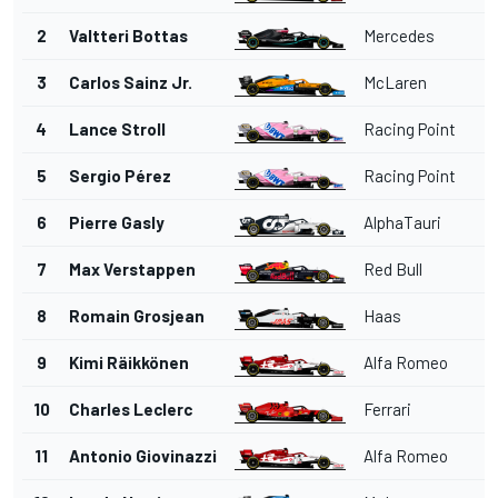
2
Valtteri Bottas
Mercedes
3
Carlos Sainz Jr.
McLaren
4
Lance Stroll
Racing Point
5
Sergio Pérez
Racing Point
6
Pierre Gasly
AlphaTauri
7
Max Verstappen
Red Bull
8
Romain Grosjean
Haas
9
Kimi Räikkönen
Alfa Romeo
10
Charles Leclerc
Ferrari
11
Antonio Giovinazzi
Alfa Romeo