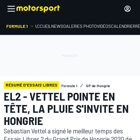
FORMULE 1
ACCUEIL
NEWS
GALERIES PHOTO
VIDÉOS
CALENDRIER
R
RÉSUMÉ D'ESSAIS LIBRES
Formule 1
GP de Hongrie
EL2 - VETTEL POINTE EN
TÊTE, LA PLUIE S'INVITE EN
HONGRIE
Sebastian Vettel a signé le meilleur temps des
Essais Libres 2 du Grand Prix de Hongrie 2020 de