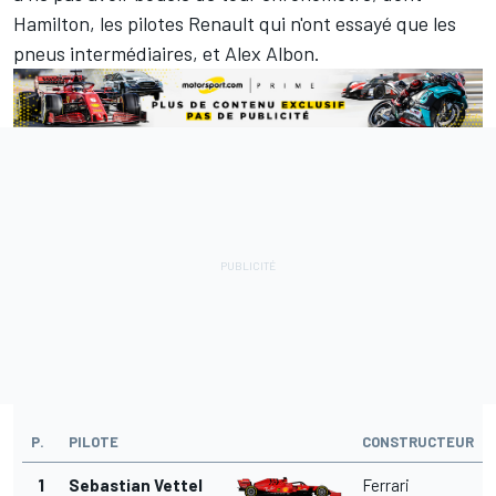
Hamilton, les pilotes Renault qui n'ont essayé que les
pneus intermédiaires, et Alex Albon.
P.
PILOTE
CONSTRUCTEUR
1
Sebastian Vettel
Ferrari