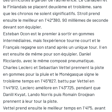
le Finlandais se placent deuxième et troisième, sans
que les chronos ne soient significatifs. Stroll prend
ensuite le meilleur en 1'42"380, 90 millièmes de seconde
devant son équipier.
Esteban Ocon
est le premier à sortir en gommes
intermédiaires, mais l'expérience tourne court et le
Français regagne son stand après un unique tour. Il en
est ensuite de même pour son équipier,
Daniel
Ricciardo
, avec le même composé pneumatique.
Charles Leclerc
et
Sebastian Vettel
prennent la piste
en gommes pour la pluie et le Monégasque signe le
troisième temps en 1'45"827, battu par Vettel en
1'44"912. Leclerc améliore en 1'43"725, pendant que
Daniil Kvyat
,
Lando Norris
puis
Romain Grosjean
prennent à leur tour la piste.
Vettel prend ensuite le meilleur temps en 1'41"5, avant