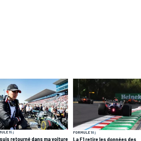
ULE 1
5 j
FORMULE 1
8 j
 suis retourné dans ma voiture
La F1 retire les données des