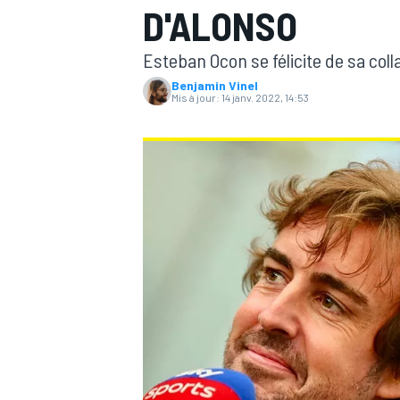
D'ALONSO
Esteban Ocon se félicite de sa col
Benjamin Vinel
Mis à jour:
14 janv. 2022, 14:53
MOTOGP