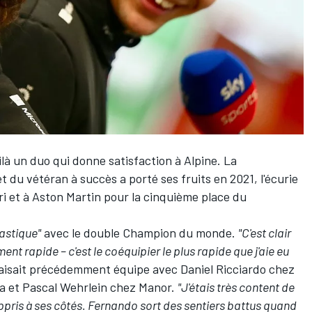
oilà un duo qui donne satisfaction à
Alpine
. La
 du vétéran à succès a porté ses fruits en 2021, l'écurie
ri et à Aston Martin pour la cinquième place du
astique"
avec le double Champion du monde.
"C'est clair
ment rapide – c'est le coéquipier le plus rapide que j'aie eu
i faisait précédemment équipe avec
Daniel Ricciardo
chez
a et
Pascal Wehrlein
chez Manor.
"J'étais très content de
 appris à ses côtés. Fernando sort des sentiers battus quand