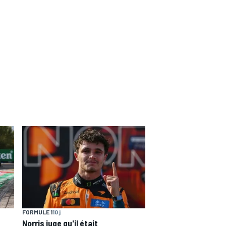
FORMULE 1
10 j
Norris juge qu'il était