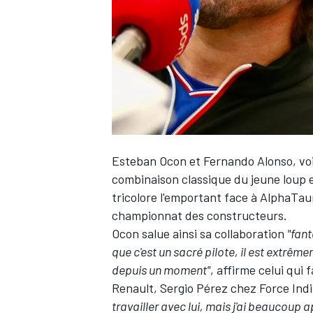
WRC
Esteban Ocon
et
Fernando Alonso
, v
combinaison classique du jeune loup et
tricolore l'emportant face à AlphaTau
championnat des constructeurs.
Ocon salue ainsi sa collaboration
"fant
que c'est un sacré pilote, il est extrême
WEC
depuis un moment"
, affirme celui qu
Renault,
Sergio Pérez
chez Force Indi
travailler avec lui, mais j'ai beaucoup