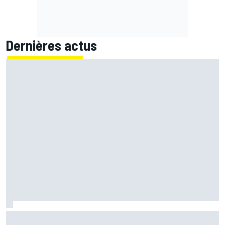
Dernières actus
Chute dure à comprendre et KTM limitée : le vendredi
galère d'Acosta