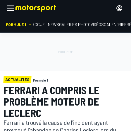
FORMULE 1
ACCUEIL
NEWS
GALERIES PHOTO
VIDÉOS
CALENDRIER
R
ACTUALITÉS
Formule 1
FERRARI A COMPRIS LE
PROBLÈME MOTEUR DE
LECLERC
Ferrari a trouvé la cause de l'incident ayant
provoqué l'abandon de Charles Leclerc lors du