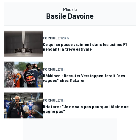
Plus de
Basile Davoine
FORMULE 1
23 h
Ce qui se passe vraiment dans les usines F1
pendant la trêve estivale
FORMULE 1
1 j
Häkkinen : Recruter Verstappen ferait "des
vagues" chez McLaren
FORMULE 1
1 j
Briatore : "Je ne sais pas pourquoi Alpine ne
gagne pas"