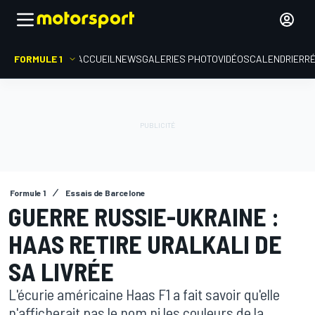
FORMULE 1
ACCUEIL
NEWS
GALERIES PHOTO
VIDÉOS
CALENDRIER
R
Formule 1
Essais de Barcelone
GUERRE RUSSIE-UKRAINE :
HAAS RETIRE URALKALI DE
SA LIVRÉE
L'écurie américaine Haas F1 a fait savoir qu'elle
n'afficherait pas le nom ni les couleurs de la