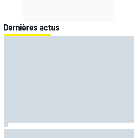
Dernières actus
Bagnaia chute et s'enfonce un peu plus : "Je ne veux plus
revivre ça"