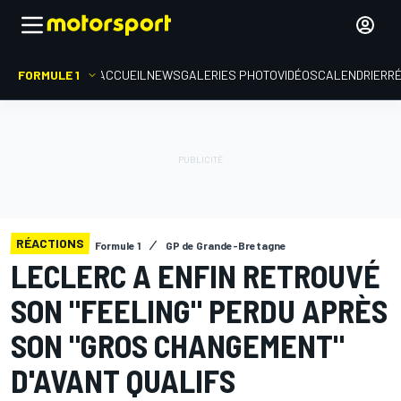
FORMULE 1
ACCUEIL
NEWS
GALERIES PHOTO
VIDÉOS
CALENDRIER
R
RÉACTIONS
Formule 1
GP de Grande-Bretagne
LECLERC A ENFIN RETROUVÉ
SON "FEELING" PERDU APRÈS
SON "GROS CHANGEMENT"
D'AVANT QUALIFS