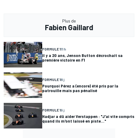
Plus de
Fabien Gaillard
FORMULE 1
11 h
Il y a 20 ans, Jenson Button décrochait sa
première victoire en F1
FORMULE 1
8 j
Pourquoi Pérez a (encore) été pris par la
patrouille mais pas pénalisé
FORMULE 1
9 j
Hadjar a dû aider Verstappen : "J'ai vite compris
quand ils m'ont laissé en piste..."