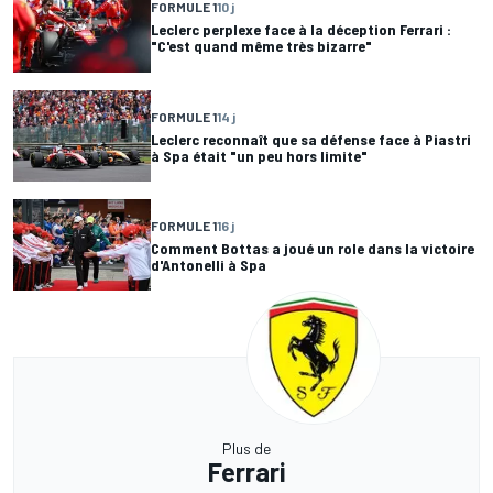
FORMULE 1
10 j
Leclerc perplexe face à la déception Ferrari :
"C'est quand même très bizarre"
FORMULE 1
14 j
Leclerc reconnaît que sa défense face à Piastri
à Spa était "un peu hors limite"
FORMULE 1
16 j
Comment Bottas a joué un role dans la victoire
d'Antonelli à Spa
Plus de
Ferrari