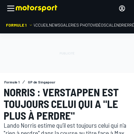
FORMULE 1
ACCUEIL
NEWS
GALERIES PHOTO
VIDÉOS
CALENDRIER
R
Formule 1
GP de Singapour
NORRIS : VERSTAPPEN EST
TOUJOURS CELUI QUI A "LE
PLUS À PERDRE"
Lando Norris estime qu’il est toujours celui qui n’a
"rien à perdre" dans la course au titre face à Max