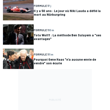
FORMULE 1
7 j
Il y a 50 ans : Le jour où Niki Lauda a défié la
mort au Nürburgring
FORMULE 1
10 m
Toto Wolff : La méthode Ben Sulayem a "ses
avantages"
FORMULE 1
11 m
Pourquoi Gene Haas "n’a aucune envie de
vendre" son écurie