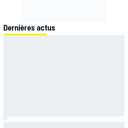
Dernières actus
Silverstone prolonge son accord pour rester au calendrier