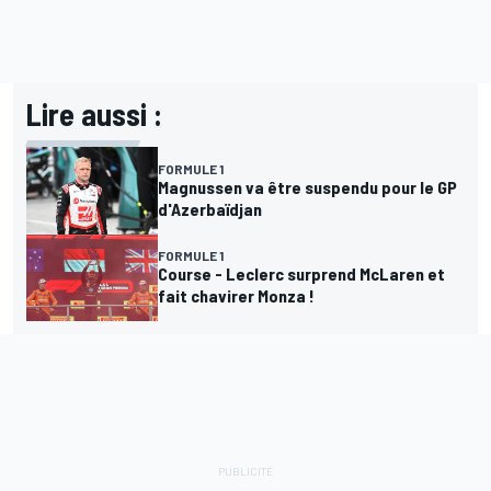
Lire aussi :
FORMULE 1
Magnussen va être suspendu pour le GP
d'Azerbaïdjan
FORMULE 1
Course - Leclerc surprend McLaren et
fait chavirer Monza !