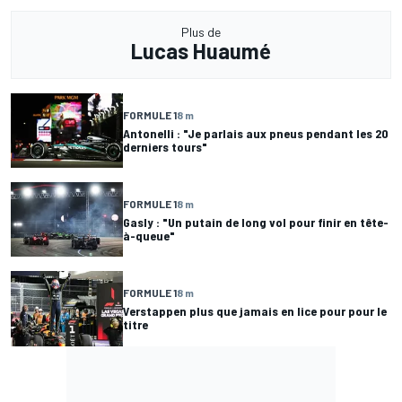
Plus de
Lucas Huaumé
FORMULE 1
8 m
Antonelli : "Je parlais aux pneus pendant les 20
derniers tours"
FORMULE 1
8 m
Gasly : "Un putain de long vol pour finir en tête-
à-queue"
FORMULE 1
8 m
Verstappen plus que jamais en lice pour pour le
titre