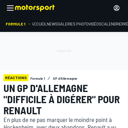
FORMULE 1
ACCUEIL
NEWS
GALERIES PHOTO
VIDÉOS
CALENDRIER
R
RÉACTIONS
Formule 1
GP d'Allemagne
UN GP D'ALLEMAGNE
"DIFFICILE À DIGÉRER" POUR
RENAULT
En plus de ne pas marquer le moindre point à
Hockenheim, avec deux abandons, Renault a vu