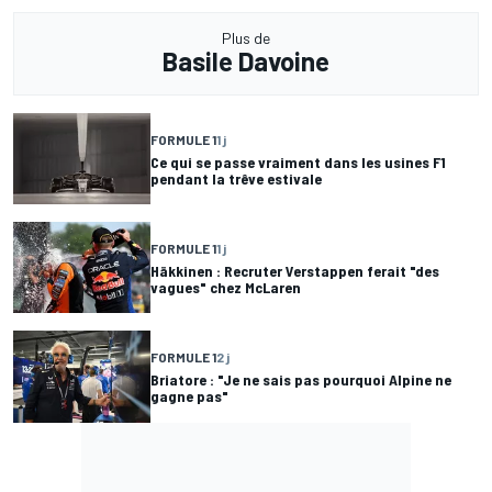
Plus de
Basile Davoine
FORMULE 1
1 j
Ce qui se passe vraiment dans les usines F1
pendant la trêve estivale
FORMULE 1
1 j
Häkkinen : Recruter Verstappen ferait "des
vagues" chez McLaren
FORMULE 1
2 j
Briatore : "Je ne sais pas pourquoi Alpine ne
gagne pas"