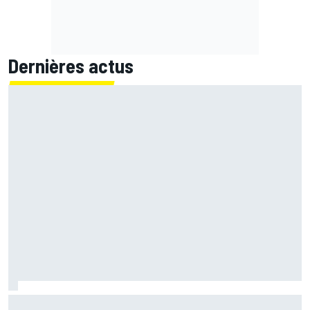
Dernières actus
Martín confirme mais se surprend : "Je ne m'attendais pas