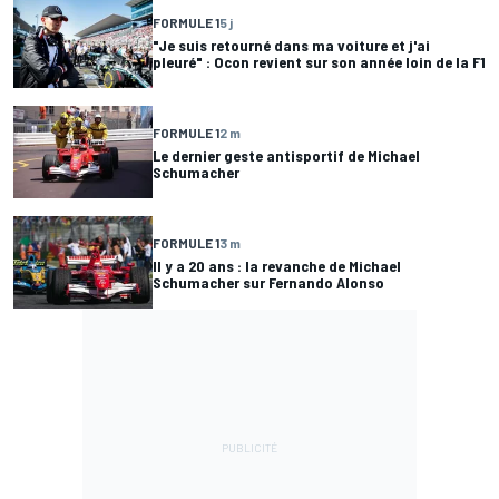
FORMULE 1
5 j
"Je suis retourné dans ma voiture et j'ai
pleuré" : Ocon revient sur son année loin de la F1
FORMULE 1
2 m
Le dernier geste antisportif de Michael
Schumacher
FORMULE 1
3 m
Il y a 20 ans : la revanche de Michael
Schumacher sur Fernando Alonso