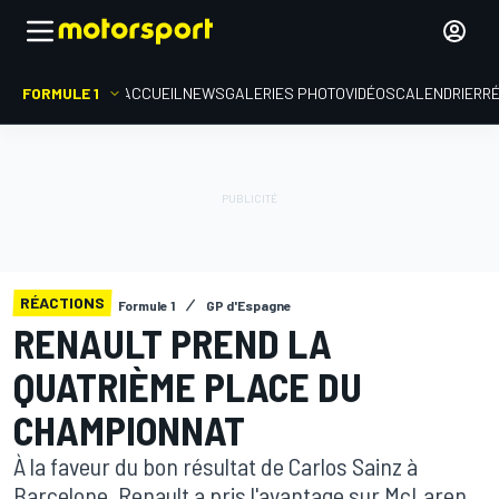
FORMULE 1
ACCUEIL
NEWS
GALERIES PHOTO
VIDÉOS
CALENDRIER
R
RÉACTIONS
Formule 1
GP d'Espagne
RENAULT PREND LA
QUATRIÈME PLACE DU
CHAMPIONNAT
À la faveur du bon résultat de Carlos Sainz à
Barcelone, Renault a pris l'avantage sur McLaren