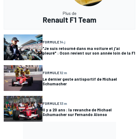
Plus de
Renault F1 Team
FORMULE 1
4 j
"Je suis retourné dans ma voiture et j'ai
pleuré" : Ocon revient sur son année loin de la F1
FORMULE 1
2 m
Le dernier geste antisportif de Michael
Schumacher
FORMULE 1
3 m
Il y a 20 ans : la revanche de Michael
Schumacher sur Fernando Alonso