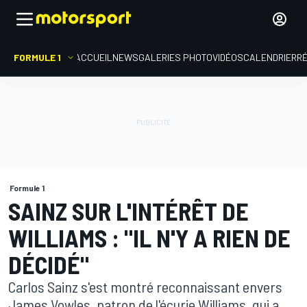
FORMULE 1
ACCUEIL
NEWS
GALERIES PHOTO
VIDÉOS
CALENDRIER
R
Formule 1
SAINZ SUR L'INTÉRÊT DE
WILLIAMS : "IL N'Y A RIEN DE
DÉCIDÉ"
Carlos Sainz s'est montré reconnaissant envers
James Vowles, patron de l'écurie Williams, qui a