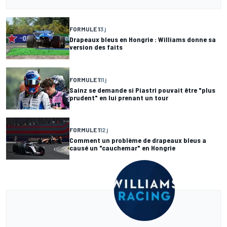
FORMULE 1
3 j
Drapeaux bleus en Hongrie : Williams donne sa
version des faits
FORMULE 1
11 j
Sainz se demande si Piastri pouvait être "plus
prudent" en lui prenant un tour
FORMULE 1
12 j
Comment un problème de drapeaux bleus a
causé un "cauchemar" en Hongrie