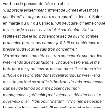
vont pas le presser de faire un choix.
"J'apprécie évidemment l'intérêt de James et les mots
gentils qu'il a toujours eus à mon égard"
, a déclaré Sainz
en marge du GP du Canada.
"On peut dire la même chose
de ce que je ressens envers lui et son équipe. Mais la
réalité est que je n'ai pas encore décidé où j'irai l'année
prochaine parce que, comme je l'ai dit en conférence de
presse l'autre jour, je suis trop concentré."
"En ce moment, ma tête est trop concentrée sur tous les
week-ends que nous faisons. Chaque week-end, je me
bats pour des podiums ou des victoires. Il est donc très
difficile de se projeter dans l'avenir lorsqu'un week-end
aussi important se profile à l'horizon. Je vais avoir besoin
d'un peu de temps pour me poser avec mon
management, [réfléchir] moi-même, et décider ensuite
où je veux aller . Mais pour l'instant, il n'y a rien de décidé."
Lorsqu'on lui a demandé s'il pouvait attendre la pause