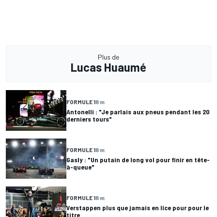
Plus de
Lucas Huaumé
FORMULE 1
8 m
Antonelli : "Je parlais aux pneus pendant les 20
derniers tours"
FORMULE 1
8 m
Gasly : "Un putain de long vol pour finir en tête-
à-queue"
FORMULE 1
8 m
Verstappen plus que jamais en lice pour pour le
titre