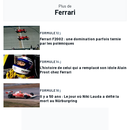
Plus de
Ferrari
FORMULE 1
2 j
Ferrari F2002 : une domination parfois ternie
par les polémiques
FORMULE 1
4 j
L'histoire de celui qui a remplacé son idole Alain
Prost chez Ferrari
FORMULE 1
6 j
Il y a 50 ans : Le jour où Niki Lauda a défié la
mort au Nürburgring