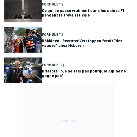
FORMULE 1
1 j
Ce qui se passe vraiment dans les usines F1
pendant la trêve estivale
FORMULE 1
1 j
Häkkinen : Recruter Verstappen ferait "des
vagues" chez McLaren
FORMULE 1
2 j
Briatore : "Je ne sais pas pourquoi Alpine ne
gagne pas"