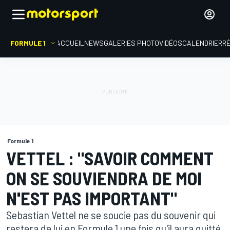
FORMULE 1
ACCUEIL
NEWS
GALERIES PHOTO
VIDÉOS
CALENDRIER
R
Formule 1
VETTEL : "SAVOIR COMMENT
ON SE SOUVIENDRA DE MOI
N'EST PAS IMPORTANT"
Sebastian Vettel ne se soucie pas du souvenir qui
restera de lui en Formule 1 une fois qu'il aura quitté