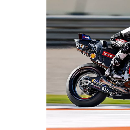
WRC
WEC