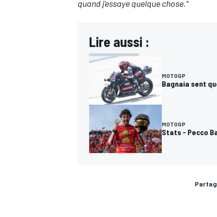
quand j'essaye quelque chose."
Lire aussi :
MOTOGP
Bagnaia sent qu
MOTOGP
Stats - Pecco B
Partag