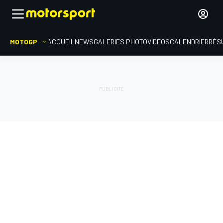
MOTOGP
ACCUEIL
NEWS
GALERIES PHOTO
VIDÉOS
CALENDRIER
RÉS