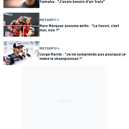
Yamaha : "J'avais besoin d'air frais"
MOTOGP
17 h
Marc Márquez assume enfin : "Le favori, c'est
moi, non ?"
MOTOGP
18 h
Jorge Martín : "Je ne comprends pas pourquoi je
mène le championnat !"