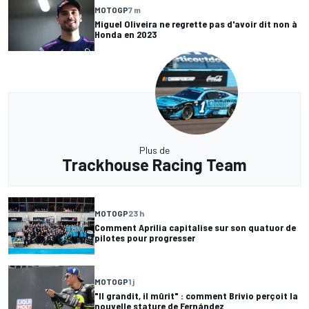
MOTOGP
7 m
Miguel Oliveira ne regrette pas d'avoir dit non à
Honda en 2023
Plus de
Trackhouse Racing Team
MOTOGP
23 h
Comment Aprilia capitalise sur son quatuor de
pilotes pour progresser
MOTOGP
1 j
"Il grandit, il mûrit" : comment Brivio perçoit la
nouvelle stature de Fernández