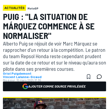
ACTUALITÉS
MotoGP
PUIG : "LA SITUATION DE
MÁRQUEZ COMMENCE À SE
NORMALISER"
Alberto Puig se réjouit de voir Marc Márquez se
rapprocher d'un retour à la compétition. Le patron
du team Repsol Honda reste cependant prudent
sur la date de ce retour et sur le niveau qu'aura son
pilote dans ses premières courses.
Oriol Puigdemont
Vincent Lalanne-Sicaud
Mis à jour:
15 mars 2021, 17:35
AJOUTER COMME SOURCE PRIVILÉGIÉE