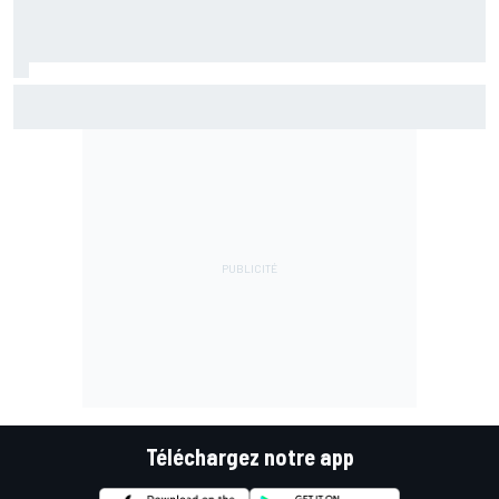
Championnat - Martín fait la bonne opération, Marc
Márquez quitte le top 3
Téléchargez notre app