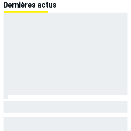
Dernières actus
Marc Márquez démuni face à sa perte de rythme : "Nous
n'avions jamais connu ça"