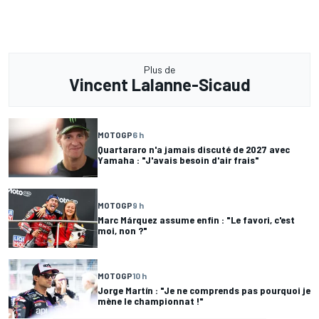
Plus de
Vincent Lalanne-Sicaud
MOTOGP
6 h
Quartararo n'a jamais discuté de 2027 avec
Yamaha : "J'avais besoin d'air frais"
MOTOGP
9 h
Marc Márquez assume enfin : "Le favori, c'est
moi, non ?"
MOTOGP
10 h
Jorge Martín : "Je ne comprends pas pourquoi je
mène le championnat !"